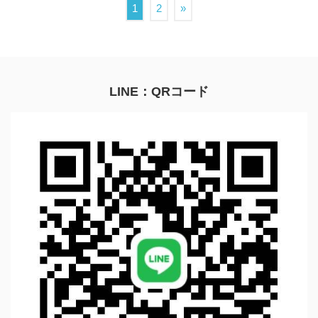
1
2
»
LINE：QRコード