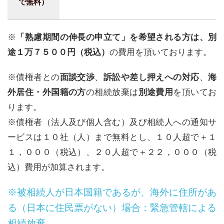
で無料）
※
「熟慮期間の伸長の申立て」を希望される方は、別
途１万７５００円（税込）
の費用を頂いております。
※債権者との
面談交渉
、
訴訟や差し押えへの対応
、
海
外居住・外国籍の方
の相続放棄は
別途費用
を頂いてお
ります。
※債権者（法人及び個人含む）及び相続人への通知サ
ービスは１０社（人）まで無料とし、１０人超で＋１
１，０００（税込）、２０人超で＋２２，０００（税
込）費用が加算されます。
※被相続人が日本国籍であるが、海外に住所があ
る（日本に住民票がない）場合：緊急管轄による
相続放棄