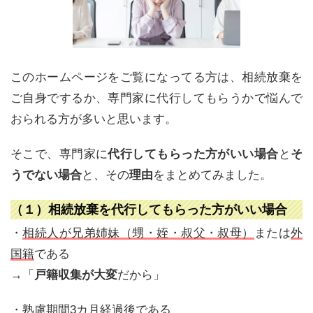
このホームページをご覧になってる方は、相続放棄を
ご自身でするか、専門家に代行してもらうかで悩んで
おられる方が多いと思います。
そこで、専門家に
代行してもらった方がいい場合
と
そ
うでない場合
と、その
理由
をまとめてみました。
（１）相続放棄を代行してもらった方がいい場合
・
相続人が兄弟姉妹（甥・姪・叔父・叔母）
または
外
国籍
である
→「
戸籍収集が大変
だから」
・
熟慮期間3カ月経過後
である