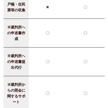
戸籍・住民
✖
〇
票等の収集
※裁判所へ
の申述書作
〇
〇
成
※裁判所へ
の申述書提
〇
〇
出代行
※裁判所か
らの照会に
〇
〇
関するサポ
ート