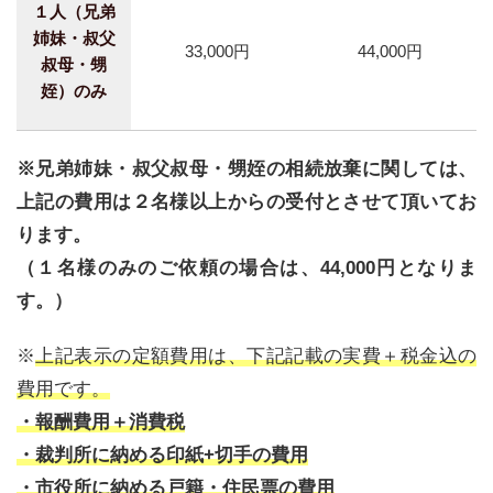
１人（兄弟
姉妹・叔父
33,000円
44,000円
叔母・甥
姪）のみ
※兄弟姉妹・叔父叔母・甥姪の相続放棄に関しては、
上記の費用は２名様以上からの受付とさせて頂いてお
ります。
（１名様のみのご依頼の場合は、44,000円となりま
す。）
※
上記表示の定額費用は、下記記載の実費＋税金込の
費用です。
・報酬費用＋消費税
・裁判所に納める印紙+切手の費用
・市役所に納める戸籍・住民票の費用