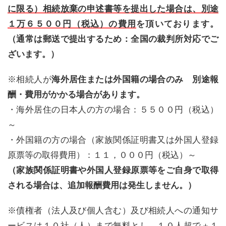
に限る）相続放棄の申述書等を提出した場合は、別途
１万６５００円（税込）の費用
を頂いております。
（通常は郵送で提出するため：全国の裁判所対応でご
ざいます。）
※相続人が
海外居住または外国籍の場合のみ 別途報
酬・費用がかかる場合があります。
・海外居住の日本人の方の場合：５５００円（税込）
～
・外国籍の方の場合（家族関係証明書又は外国人登録
原票等の取得費用）：１１，０００円（税込）～
（家族関係証明書や外国人登録原票等をご自身で取得
される場合は、追加報酬費用は発生しません。）
※債権者（法人及び個人含む）及び相続人への通知サ
ービスは１０社（人）まで無料とし、１０人超で＋１