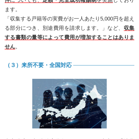
件
についても、
定額・完全成功報酬制
を実施
しており
ます。
「収集する戸籍等の実費がお一人あたり5,000円を超え
る部分につき、別途費用を請求します。」など、
収集
する書類の量等によって費用が増加することはありま
せん
。
（３）来所不要・全国対応