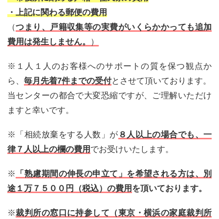
・上記に関わる郵便の費用
（
つまり、戸籍収集等の実費がいくらかかっても追加
費用は発生しません。
）
※１人１人のお客様へのサポートの質を保つ観点か
ら、
毎月先着7件までの受付
とさせて頂いております。
当センターの都合で大変恐縮ですが、ご理解いただけ
ますと幸いです。
※「相続放棄をする人数」が
８人以上の場合でも、一
律７人以上の欄の費用
でお受けいたします。
※
「熟慮期間の伸長の申立て」を希望される方は、別
途１万７５００円（税込）の費用
を頂いております。
※
裁判所の窓口に持参して（東京・横浜の家庭裁判所