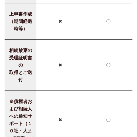
上申書作成
（期間経過
✖
〇
時等）
相続放棄の
受理証明書
の
✖
〇
取得とご送
付
※債権者お
よび相続人
への通知サ
✖
〇
ポート（１
０社・人ま