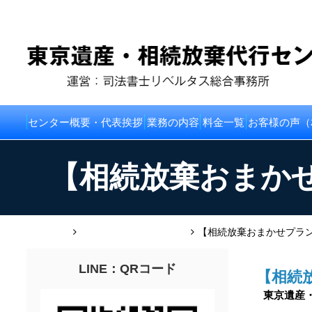
センター概要・代表挨拶
業務の内容
料金一覧
お客様の声（
【相続放棄おまか
HOME
お客様の声（相続放棄）
【相続放棄おまかせプラ
LINE：QRコード
【相続
東京遺産