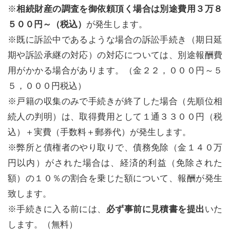
※
相続財産の調査を御依頼頂く場合は別途費用３万８
５００円～（税込）
が発生します。
※既に訴訟中であるような場合の訴訟手続き（期日延
期や訴訟承継の対応）の対応については、別途報酬費
用がかかる場合があります。（金２２，０００円～５
５，０００円税込）
※戸籍の収集のみで手続きが終了した場合（先順位相
続人の判明）は、取得費用として１通３３００円（税
込）＋実費（手数料＋郵券代）が発生します。
※弊所と債権者のやり取りで、債務免除（金１４０万
円以内）がされた場合は、経済的利益（免除された
額）の１０％の割合を乗じた額について、報酬が発生
致します。
※手続きに入る前には、
必ず事前に見積書を提出
いた
します。（無料）