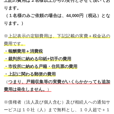
上記の費用は２名様以上からの受付とさせて頂いてお
ります。
（１名様のみご依頼の場合は、44,000円（税込）とな
ります。）
※
上記表示の定額費用は、下記記載の実費＋税金込の
費用です。
・報酬費用＋消費税
・裁判所に納める印紙+切手の費用
・市役所に納める戸籍・住民票の費用
・上記に関わる郵便の費用
（
つまり、戸籍収集等の実費がいくらかかっても追加
費用は発生しません。
）
※債権者（法人及び個人含む）及び相続人への通知サ
ービスは１０社（人）まで無料とし、１０人超で＋１