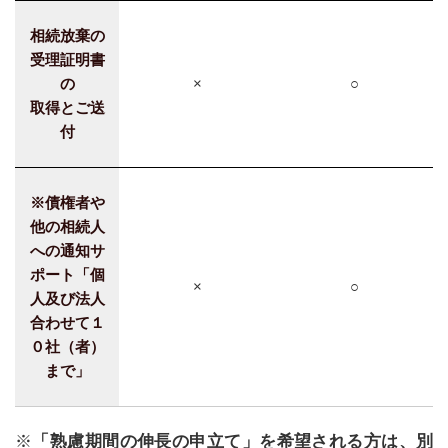
相続放棄の
受理証明書
の
×
○
取得とご送
付
※債権者や
他の相続人
への通知サ
ポート「個
×
○
人及び法人
合わせて１
０社（者）
まで」
※
「熟慮期間の伸長の申立て」を希望される方は、別