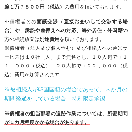
途１万７５００円（税込）
の費用を頂いております。
※債権者との
面談交渉（直接お会いして交渉する場
合）や
、
訴訟や差押えへの対応
、
海外居住・外国籍の
方
の相続放棄は
別途費用
を頂いております。
※債権者（法人及び個人含む）及び相続人への通知サ
ービスは１０社（人）まで無料とし、１０人超で＋１
１，０００（税込）、２０人超で＋２２，０００（税
込）費用が加算されます。
※被相続人が韓国国籍の場合であって、３か月の
期間経過をしている場合：特別限定承認
※債権者の担当部署の追跡作業については、所要期間
が１カ月程度かかる場合があります。