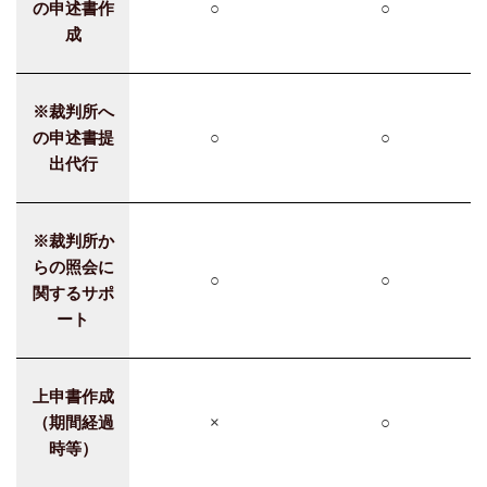
の申述書作
○
○
成
※裁判所へ
の申述書提
○
○
出代行
※裁判所か
らの照会に
○
○
関するサポ
ート
上申書作成
（期間経過
×
○
時等）