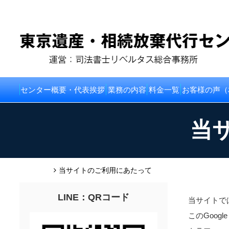
センター概要・代表挨拶
業務の内容
料金一覧
お客様の声（
当
HOME
当サイトのご利用にあたって
LINE：QRコード
当サイトでは
このGoog